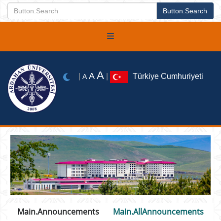
A
A
|
|
Türkiye Cumhuriyeti
A
Main.Announcements
Main.AllAnnouncements